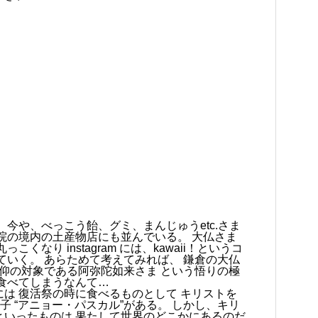
 今や、べっこう飴、グミ、まんじゅうetc.さま
院の境内の土産物店にも並んでいる。 大仏さま
くなり instagram には、kawaii！というコ
ていく。 あらためて考えてみれば、 鎌倉の大仏
信仰の対象である阿弥陀如来さま という悟りの極
食べてしまうなんて…
は 復活祭の時に食べるものとして キリストを
子 “アニョー・パスカル”がある。 しかし、キリ
といったものは 果たして世界のどこかにあるのだ