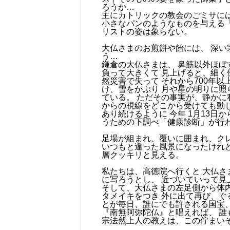
ろうか…
主にカトリックの教会のごミサに
小さなパンのようなものを与える
リストの姿は象らない。
大仏さまのお煎餅や飴には、 深い
う…
鎌倉の大仏さまは、 鼻筋以外ほぼ
負って大きくて 見上げると、細く
然災害で失って それから700年
け、雪をかぶり 月や星の明りに照
ている。 ただその事実が、静かに私
からの視線をどこから受けても動
あり続けるように 今年 1月13日か
うための下調べ「健康診断」が行
足場が組まれ、覆いに囲まれ、ク
いつもと違った風景になったけれ
層クッキリと見える。
私たちは、高徳院へ行くと 大仏
に写ろうとし、 近づいていって
そして、大仏さまの左足側から体
タメイキをつき 外に出て再び、ぐ
とが毎日、誰にでも許される国宝、
『南無阿弥陀仏』と唱えれば、 誰
宗法然上人の教えは、この佇まい