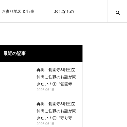
お参り地図 & 行事
おしなもの
最近の記事
再掲「覚園寺&明王院
仲田ご住職のお話が聞
きたい！①『覚園寺の
2026.06.15
ペーター』の巻」
再掲「覚園寺&明王院
仲田ご住職のお話が聞
きたい！②『守り守ら
2026.06.15
れ明王院』の巻」