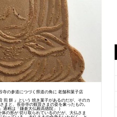
谷寺の参道につづく県道の角に 老舗和菓子店
 音 煎 餅 』という 焼き菓子があるのだが、そのカ
仏さまと、長谷寺の観音さまの姿を象ったもの。
」通称は「鎌倉大仏殿高徳院」 ）
全体の形が 切り取られているのだが、大仏さま
になっている。 大仏さまの全身をいただく、と