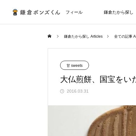
プロフィール
鎌倉たから探し
鎌倉たから探し Articles
全ての記事 Al
甘 sweets
大仏煎餅、国宝をい
2016.03.31