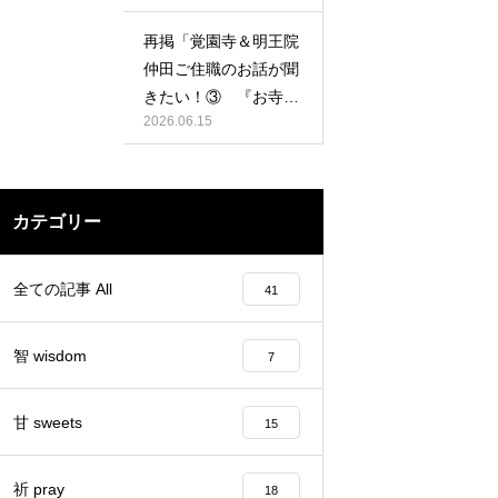
再掲「覚園寺＆明王院
仲田ご住職のお話が聞
きたい！③ 『お寺で
2026.06.15
祈るということ』の
巻」
カテゴリー
全ての記事 All
41
智 wisdom
7
甘 sweets
15
祈 pray
18