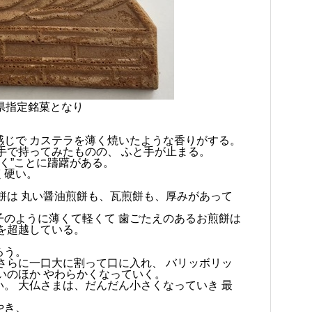
県指定銘菓となり
。
感じで カステラを薄く焼いたような香りがする。
手で持ってみたものの、 ふと手が止まる。
つく”ことに躊躇がある。
く硬い。
餅は 丸い醤油煎餅も、瓦煎餅も、厚みがあって
子のように薄くて軽くて 歯ごたえのあるお煎餅は
を超越している。
ろう。
さらに一口大に割って口に入れ、 バリッボリッ
いのほか やわらかくなっていく。
。 大仏さまは、だんだん小さくなっていき 最
やき、