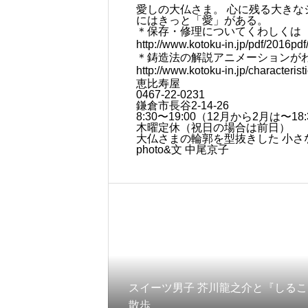
愛しの大仏さま。 心に残る大きな
にはきっと「愛」がある。
＊保存・修理についてくわしくは
http://www.kotoku-in.jp/pdf/2016pd
＊鋳造法の解説アニメーションが
http://www.kotoku-in.jp/characterist
恵比寿屋
0467-22-0231
鎌倉市長谷2-14-26
8:30〜19:00（12月から2月は〜18:
木曜定休（祝日の場合は前日）
大仏さまの輪郭を型抜きした 小さ
photo&文 中尾京子
スイーツ男子 芥川龍之介と『しるこ
散歩