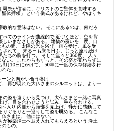
は 司祭が信者に、キリストのご聖体を意味する
「聖体拝領」 という儀式があるけれど、やはりキ
宗教的な意味はない。 そこにあるのは、何だろ
すべてのラインが曲線的で 近づくほど、空を背
優しいまなざしがある。 建物の覆いを二度、自
以上もの間、 太陽の光を浴び、雨を受け、風を受
らされて、 来る日も来る日も、じっと座り続け
たちの胸を打つ。 そして堂々と360度、 人々
じない。 これからもずっと、その姿が変わらずに
ら3月10日にかけて、 50年に一度の保存修繕を行
われた。
レーンと向かい合う姿は
ど、 再び現れた大仏さまのシルエットは、より一
さまの姿を遠くから見つけ、大仏さまと一緒に写真
見上げ、目を合わせようと試み、手を合わせる。
内へ入り 内側から頭部を見上げ、静かに感動して
るりぐるりと一巡りして姿を眺める。 こんなこ
仏さまは、 他にはない。
もが極楽浄土へ迎え入れてもらえるという 浄土
そのもの。