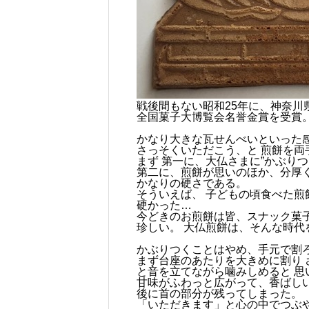
戦後間もない昭和25年に、神奈川
全国菓子大博覧会名誉金賞を受賞
かなり大きな瓦せんべいといった
さっそくいただこう、と 煎餅を両
まず 第一に、大仏さまに”かぶり
第二に、煎餅が思いのほか、分厚
かなりの硬さである。
そういえば、 子どもの頃食べた煎
硬かった…
今どきのお煎餅は皆、スナック菓
珍しい。 大仏煎餅は、そんな時代
かぶりつくことはやめ、手元で割
まず台座のあたりを大きめに割り 
と音を立てながら噛みしめると 思
甘味がふわっと広がって、香ばしい
後に首の部分が残ってしまった。
「いただきます」と心の中でつぶ