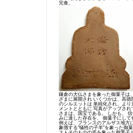
完食。
鎌倉の大仏さまを象った御菓子は、
ざまに展開され いくつかは、高徳
のシルエットは 単純化され、より丸っこ
メントとともに 写真がアップされ
さまは、国宝である。 しかも、 
みに達した存在を、 御菓子にして
例えば、フランスのアルザス地方に
象徴する”犠牲の子羊”を象った御菓
ストそのものの姿を象った御菓子