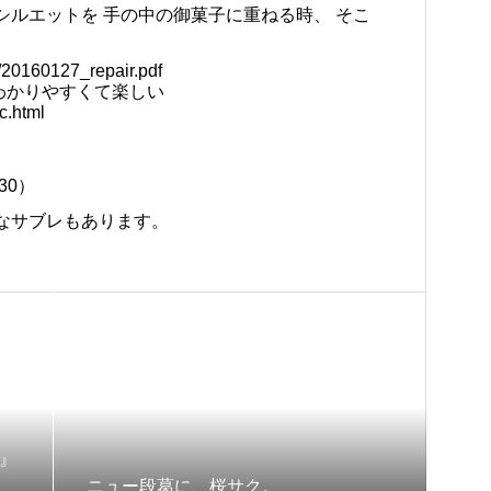
シルエットを 手の中の御菓子に重ねる時、 そこ
f/20160127_repair.pdf
わかりやすくて楽しい
ic.html
30）
なサブレもあります。
』
ニュー段葛に、桜サク。