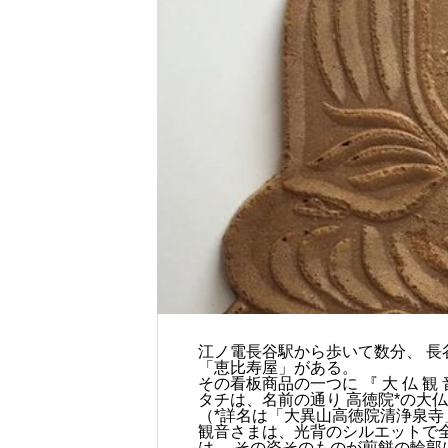
江ノ電長谷駅から歩いて数分、 長
「恵比寿屋」がある。
その看板商品の一つに 『 大 仏 観
タチは、名前の通り 高徳院*の大
（*詳名は「大異山高徳院清浄泉寺
観音さまは、光背のシルエットで
は、 その姿そのものが煎餅の輪郭