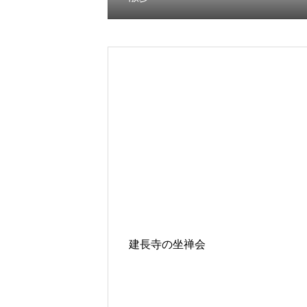
建長寺の坐禅会