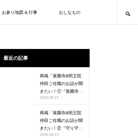
お参り地図 & 行事
おしなもの
最近の記事
再掲「覚園寺&明王院
仲田ご住職のお話が聞
きたい！①『覚園寺の
2026.06.15
ペーター』の巻」
再掲「覚園寺&明王院
仲田ご住職のお話が聞
きたい！②『守り守ら
2026.06.15
れ明王院』の巻」