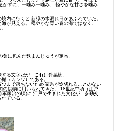
急がずに、一噛み一噛み、 軽やかな甘さを噛み
の境内に行くと 新緑の木漏れ日があふれていた。
と海が見える。 穏やかな青い春の海ではなく、
る。
の葉に包んだ麩まんじゅうが定番。
味する文字だが、これは針葉樹。
の槲（カシワ）である。
育つまで落ちないため 家系が途切れることのない
句の供物に用いられてきた。 18世紀中頃（江戸
将軍家治の頃)に 江戸で生まれた文化が、参勤交
られている。