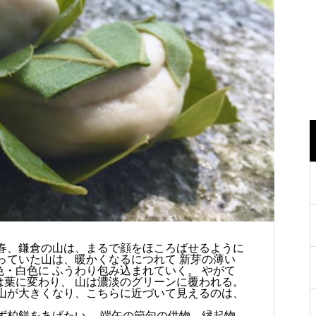
 春、鎌倉の山は、まるで顔をほころばせるように
っていた山は、暖かくなるにつれて 新芽の薄い
・白色に ふうわり包み込まれていく。 やがて
は葉に変わり、 山は濃淡のグリーンに覆われる。
り山が大きくなり、こちらに近づいて見えるのは、
。
ず柏餅をあげたい。 端午の節句の供物、縁起物