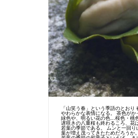
「山笑う春」という季語のとおり
やわらかな表情になる。 茶色がか
緑色や、明るい花の色…桜色・桃色
遅咲きの八重桜も終わるころ、花
若葉の季節である。 ムンと一回
葉が増え茂ってきたためだろうか
若葉の季節の和菓子といえば、 ま