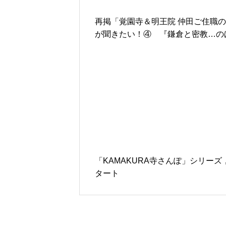
再掲「覚園寺＆明王院 仲田ご住職
が聞きたい！④ 『鎌倉と密教…の
の入口』の巻」
「KAMAKURA寺さんぽ」シリーズ
タート