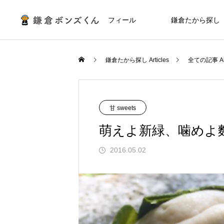
プロフィール
鎌倉たから探し
鎌倉たから探し Articles
全ての記事 Al
甘 sweets
萌えよ新緑、噛めよ
2016.05.02