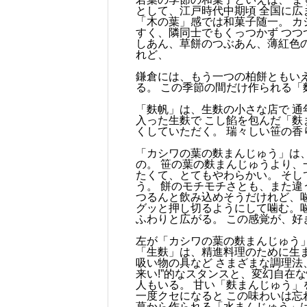
として、江戸時代中期頃 全国に広
「木の葉」感では和菓子随一。 カ
すく、隣同士でもくっつかず つつ
しあん、草餅のつぶあん、薄紅色
れど、
鎌倉には、もう一つの柏餅ともい
る。 この季節の間だけ作られる「
「麩帆」は、生麩の小さな店で 通
入った生麩で こし餡を包んだ「麩
くしていただく。 瑞々しい笹の香
「カシワの葉の麩まんじゅう」は
の。 笹の葉の麩まんじゅうより、
たくて、とてもやわらかい。 そし
う。 餅のモチモチさとも、また違
つるんと飲み込めそうだけれど、噛
グッと押し切るようにして噛む。噛
ふわりと広がる。 この感覚が、好
左が「カシワの葉の麩まんじゅう
「生麩」は、精進料理のために生
吸い物の具など さまざまな調理法
来い!”的なスタンスと、変幻自在
人もいる。 甘い「麩まんじゅう」
一度クセになると この味わいは忘
葛から作られる「水まんじゅう」は