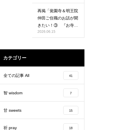
再掲「覚園寺＆明王院
仲田ご住職のお話が聞
きたい！③ 『お寺で
2026.06.15
祈るということ』の
巻」
カテゴリー
全ての記事 All
41
智 wisdom
7
甘 sweets
15
祈 pray
18