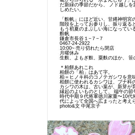
だ新緑の季節だから、 ノド越しを
しめたい。
「麩帆」にほど近い、甘縄神明宮
階段を上ってお参りし、振り返る
もう初夏のまぶしい海になってい
麩帆
鎌倉市長谷１−７−７
0467-24-2922
10:00~ 売り切れたら閉店
月曜休み
生麩、よもぎ麩、粟麩のほか、 笹
＊柏餅あれこれ
柏餅の「柏」はあて字。
柏＝ヒノキ科のコノテガシワを意
柏餅に使われるカシワは、ブナ科
カシワの木は、古い葉が、新芽が
縁起のよいものとして、 端午の節
時代中期９代将軍徳川家重〜10代
代によって全国へ広まったと考え
photo&文 中尾京子