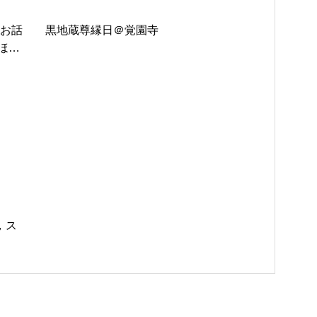
のお話
黒地蔵尊縁日＠覚園寺
ほん
，ス