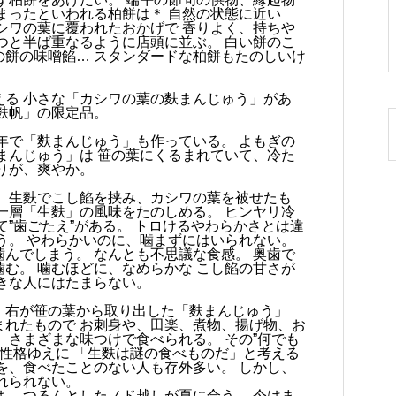
まったといわれる柏餅は＊ 自然の状態に近い
シワの葉に覆われたおかげで 香りよく、持ちや
つと半ば重なるように店頭に並ぶ。 白い餅のこ
の餅の味噌餡… スタンダードな柏餅もたのしいけ
える 小さな「カシワの葉の麩まんじゅう」があ
麩帆」の限定品。
年で「麩まんじゅう」も作っている。 よもぎの
まんじゅう」は 笹の葉にくるまれていて、冷た
りが、爽やか。
、 生麩でこし餡を挟み、カシワの葉を被せたも
一層「生麩」の風味をたのしめる。 ヒンヤリ冷
て”歯ごたえ”がある。 トロけるやわらかさとは違
う。 やわらかいのに、噛まずにはいられない。
んでしまう。 なんとも不思議な食感。 奥歯で
む。 噛むほどに、なめらかな こし餡の甘さが
きな人にはたまらない。
」右が笹の葉から取り出した「麩まんじゅう」
まれたもので お刺身や、田楽、煮物、揚げ物、お
、さまざまな味つけで食べられる。 その”何でも
な性格ゆえに 「生麩は謎の食べものだ」と考える
を、食べたことのない人も存外多い。 しかし、
れられない。
、 つるんとしたノド越しが夏に合う。 今はま