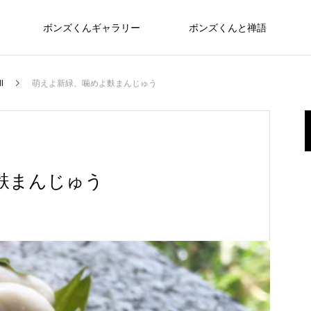
ボンズくんギャラリー
ボンズくんと禅語
l
萌えよ新緑、噛めよ麩まんじゅう
麩まんじゅう