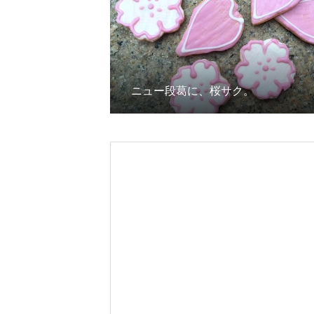
ニュー段葛に、桜サク。