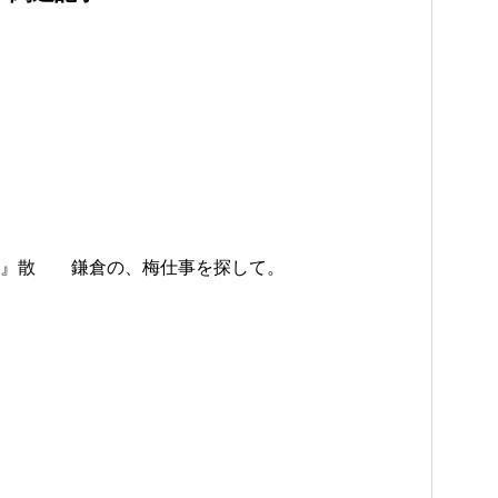
こ』散
鎌倉の、梅仕事を探して。