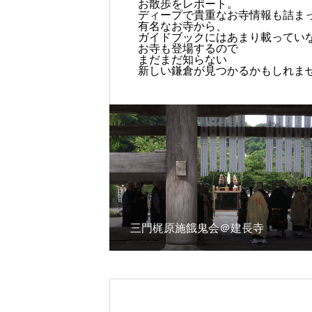
お散歩をレポート。
ディープで貴重なお寺情報も詰ま
有名なお寺から、
ガイドブックにはあまり載ってい
お寺も登場するので
まだまだ知らない
新しい鎌倉が見つかるかもしれま
三門梶原施餓鬼会＠建長寺