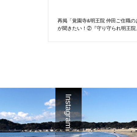
再掲「覚園寺&明王院 仲田ご住職の
が聞きたい！②『守り守られ明王院
巻」
Instagram