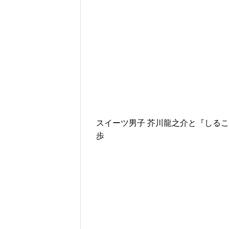
スイーツ男子 芥川龍之介と『しる
歩