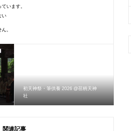
っています。
ない
せん。
初天神祭・筆供養 2026 @荏柄天神
社
関連記事