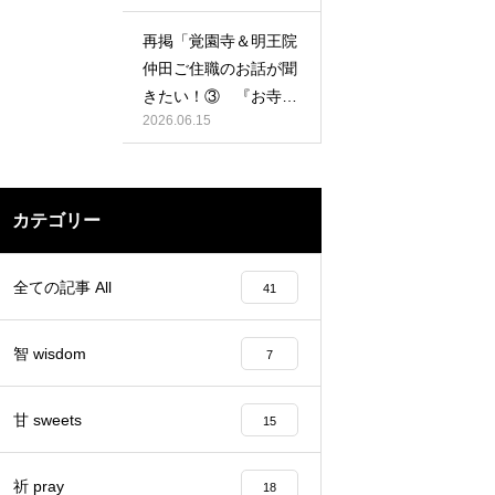
再掲「覚園寺＆明王院
仲田ご住職のお話が聞
きたい！③ 『お寺で
2026.06.15
祈るということ』の
巻」
カテゴリー
全ての記事 All
41
智 wisdom
7
甘 sweets
15
祈 pray
18