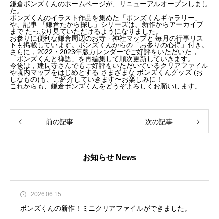
鎌倉ボンズくんのホームページが、リニューアルオープンしまし
た。
ボンズくんのイラスト作品を集めた「ボンズくんギャラリー」
や、記事 「鎌倉たから探し」シリーズは、新作からアーカイブ
まで たっぷり見ていただけるようになりました。
お参りに便利な鎌倉周辺のお寺・神社マップと 毎月の行事リス
トも掲載しています。ボンズくんからの「お参りの心得」付き。
さらに，2022・2023年版カレンダーでご好評をいただいた，
「ボンズくんと禅語」を再編集して順次更新していきます。
今後は，建長寺さんでもご好評をいただいているクリアファイル
や境内マップをはじめとする さまざまな ボンズくんグッズ (お
しなもの)も、ご紹介していきます〜お楽しみに！
これからも、鎌倉ボンズくんをどうぞよろしくお願いします。
前の記事
次の記事
お知らせ News
2026.06.15
ボンズくんの新作！ミニクリアファイルができました。